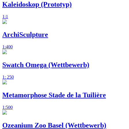
Kaleidoskop (Prototyp)
1:1
ArchiSculpture
1:400
Swatch Omega (Wettbewerb)
1: 250
Metamorphose Stade de la Tuilière
1:500
Ozeanium Zoo Basel (Wettbewerb)