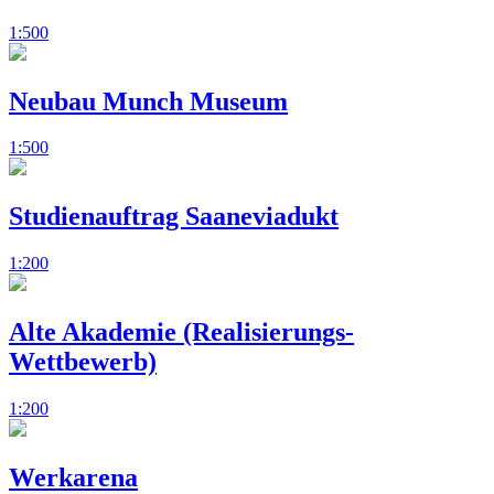
1:500
Neubau Munch Museum
1:500
Studienauftrag Saaneviadukt
1:200
Alte Akademie (Realisierungs-
Wettbewerb)
1:200
Werkarena