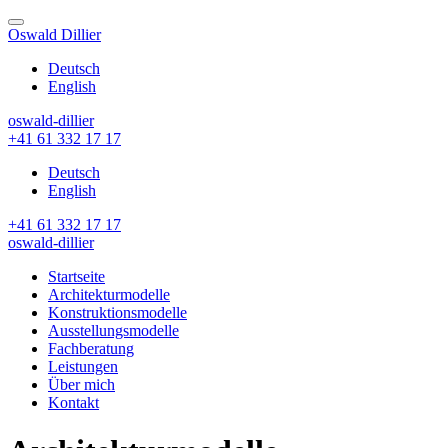
Skip
to
Oswald Dillier
content
Deutsch
English
oswald-dillier
+41 61 332 17 17
Deutsch
English
+41 61 332 17 17
oswald-dillier
Startseite
Architekturmodelle
Konstruktionsmodelle
Ausstellungsmodelle
Fachberatung
Leistungen
Über mich
Kontakt