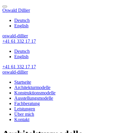
Skip
to
Oswald Dillier
content
Deutsch
English
oswald-dillier
+41 61 332 17 17
Deutsch
English
+41 61 332 17 17
oswald-dillier
Startseite
Architekturmodelle
Konstruktionsmodelle
Ausstellungsmodelle
Fachberatung
Leistungen
Über mich
Kontakt