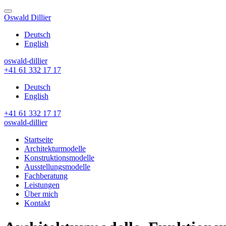
Skip
to
Oswald Dillier
content
Deutsch
English
oswald-dillier
+41 61 332 17 17
Deutsch
English
+41 61 332 17 17
oswald-dillier
Startseite
Architekturmodelle
Konstruktionsmodelle
Ausstellungsmodelle
Fachberatung
Leistungen
Über mich
Kontakt