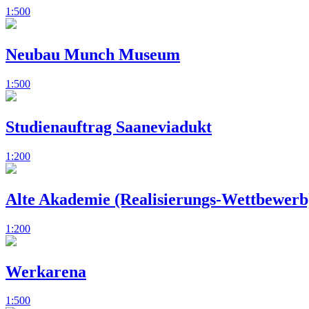
1:500
Neubau Munch Museum
1:500
Studienauftrag Saaneviadukt
1:200
Alte Akademie (Realisierungs-Wettbewerb
1:200
Werkarena
1:500