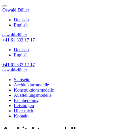
Skip
to
Oswald Dillier
content
Deutsch
English
oswald-dillier
+41 61 332 17 17
Deutsch
English
+41 61 332 17 17
oswald-dillier
Startseite
Architekturmodelle
Konstruktionsmodelle
Ausstellungsmodelle
Fachberatung
Leistungen
Über mich
Kontakt