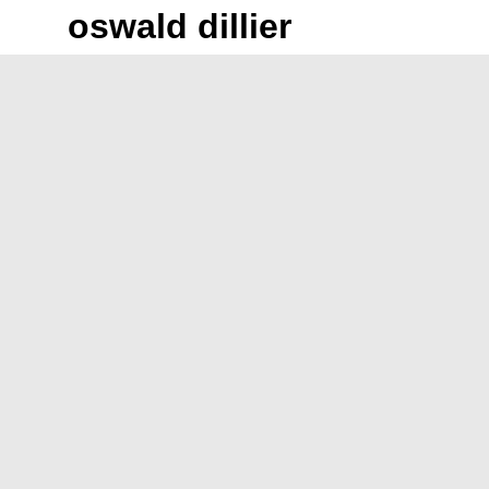
Skip
oswald dillier
to
content